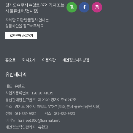
경기도 여주시 여양로 372-7 [제조,본
사 물류센터/전시장]
자세한 교환·반품절차 안내는
상품하단을 참고해주세요.
로젠택배 바로가기
홈으로
회사소개
이용약관
개인정보처리방침
유한세라믹
대표
유한교
사업자등록번호
126-30-41839
통신판매업신고번호
제2020-경기여주-0247호
주소
경기도 여주시 여양로 372-7 [제조,본사 물류센터/전시장]
전화
031-884-9882
팩스
031-885-9883
이메일
hanhee1960@hanmail.net
개인정보책임관리자
유한교