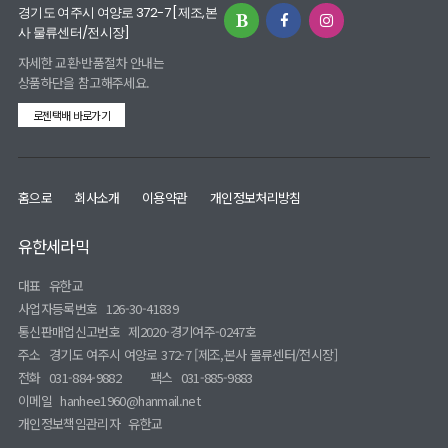
경기도 여주시 여양로 372-7 [제조,본
사 물류센터/전시장]
자세한 교환·반품절차 안내는
상품하단을 참고해주세요.
로젠택배 바로가기
홈으로
회사소개
이용약관
개인정보처리방침
유한세라믹
대표
유한교
사업자등록번호
126-30-41839
통신판매업신고번호
제2020-경기여주-0247호
주소
경기도 여주시 여양로 372-7 [제조,본사 물류센터/전시장]
전화
031-884-9882
팩스
031-885-9883
이메일
hanhee1960@hanmail.net
개인정보책임관리자
유한교