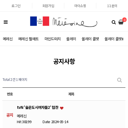
로그인
회원가입
마이쇼핑
1:1문의
0
메레신
메레신 펄매트
마인드터치
쏠레이
쏠레이 콜렛
쏠레이 콜렛II
공지사항
Total 2건
1 페이지
번호
제목
tvN '술꾼도시여자들2' 협찬
공지
메레신
Hit 38199
Date 2024-05-14