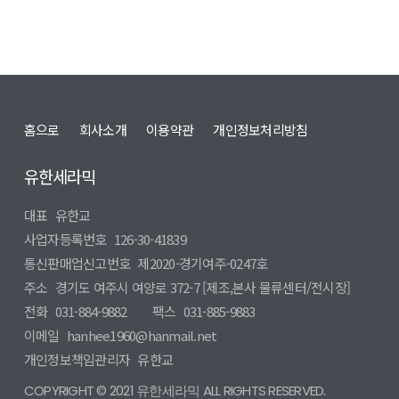
홈으로
회사소개
이용약관
개인정보처리방침
유한세라믹
대표
유한교
사업자등록번호
126-30-41839
통신판매업신고번호
제2020-경기여주-0247호
주소
경기도 여주시 여양로 372-7 [제조,본사 물류센터/전시장]
전화
031-884-9882
팩스
031-885-9883
이메일
hanhee1960@hanmail.net
개인정보책임관리자
유한교
COPYRIGHT © 2021 유한세라믹 ALL RIGHTS RESERVED.