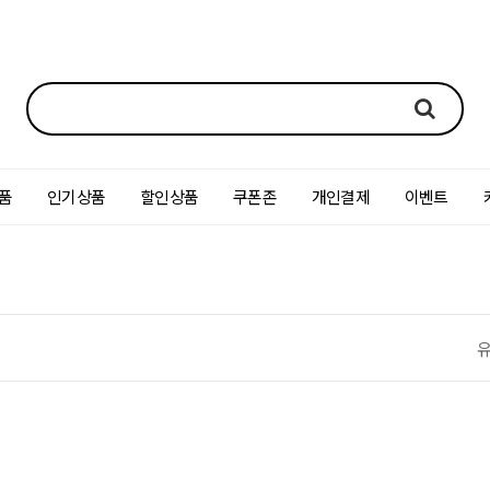
품
인기상품
할인상품
쿠폰존
개인결제
이벤트
유